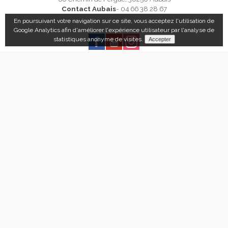
Contact Aubais
- 04 66 38 28 67
En poursuivant votre navigation sur ce site, vous acceptez l'utilisation de
Google Analytics afin d'améliorer l'expérience utilisateur par l'analyse de
statistiques anonyme de visites.
LIENS UTILES
Contact
Pourquoi nous choisir
Les chats en communauté
Visite guidée Aubais
Charte qualité
Actualités
Réalisation :
Agence KEYRIO