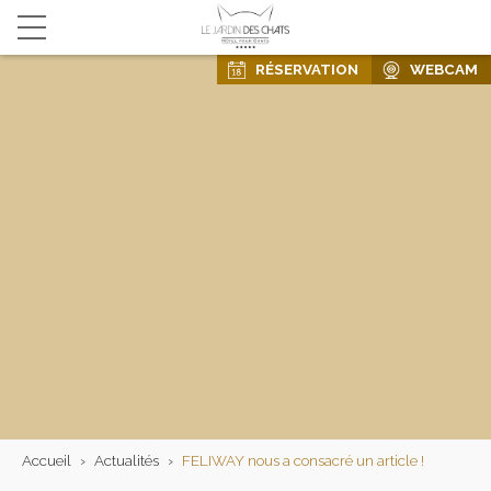
RÉSERVATION
WEBCAM
Accueil
›
Actualités
›
FELIWAY nous a consacré un article !